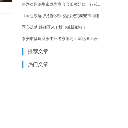
热烈欢迎深圳市龙岩商会会长黄廷仁一行莅临我会考察交流
《同心致远·共创辉煌》热烈祝贺泰安市福建商会8周年庆典活动圆满
同心筑梦 继往开来 | 我们搬新家啦！
泰安市福建商会中亚考察学习：深化国际合作 共谋发展新篇
推荐文章
热门文章