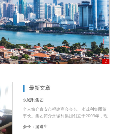
1
2
最新文章
永诚利集团
个人简介泰安市福建商会会长、永诚利集团董
事长。集团简介永诚利集团创立于2003年，现
今拥有资产数十亿元，员......
会长：游道生